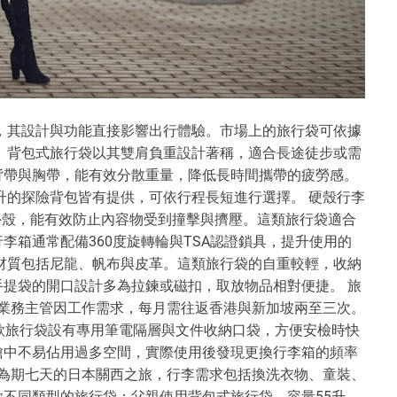
，其設計與功能直接影響出行體驗。市場上的旅行袋可依據
 背包式旅行袋以其雙肩負重設計著稱，適合長途徒步或需
背帶與胸帶，能有效分散重量，降低長時間攜帶的疲勞感。
0升的探險背包皆有提供，可依行程長短進行選擇。 硬殼行李
外殼，能有效防止內容物受到撞擊與擠壓。這類旅行袋適合
李箱通常配備360度旋轉輪與TSA認證鎖具，提升使用的
材質包括尼龍、帆布與皮革。這類旅行袋的自重較輕，收納
提袋的開口設計多為拉鍊或磁扣，取放物品相對便捷。 旅
業業務主管因工作需求，每月需往返香港與新加坡兩至三次。
款旅行袋設有專用筆電隔層與文件收納口袋，方便安檢時快
艙中不易佔用過多空間，實際使用後發現更換行李箱的頻率
劃為期七天的日本關西之旅，行李需求包括換洗衣物、童裝、
不同類型的旅行袋：父親使用背包式旅行袋，容量55升，