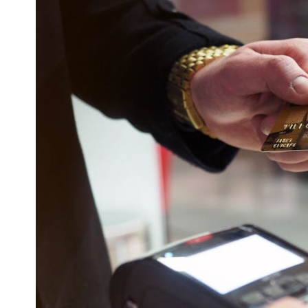
用
案
例
研
究