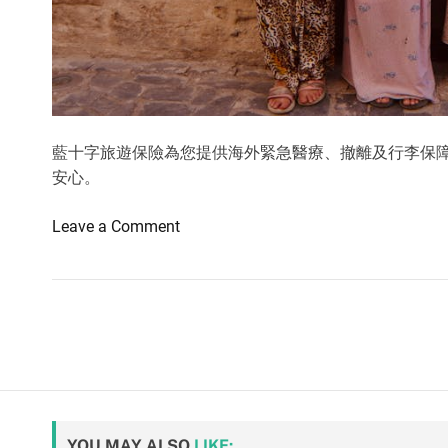
藍十字旅遊保險為您提供海外緊急醫療、撤離及行李保障
安心。
o
Leave a Comment
n
藍
十
字
旅
遊
保
險
YOU MAY ALSO
LIKE: