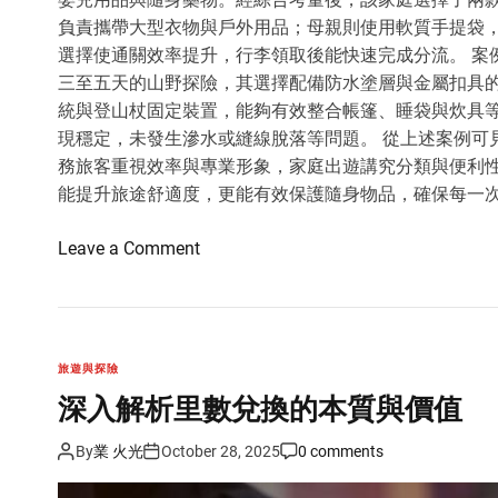
負責攜帶大型衣物與戶外用品；母親則使用軟質手提袋，
選擇使通關效率提升，行李領取後能快速完成分流。 案
三至五天的山野探險，其選擇配備防水塗層與金屬扣具的
統與登山杖固定裝置，能夠有效整合帳篷、睡袋與炊具
現穩定，未發生滲水或縫線脫落等問題。 從上述案例可
務旅客重視效率與專業形象，家庭出遊講究分類與便利
能提升旅途舒適度，更能有效保護隨身物品，確保每一
o
Leave a Comment
n
旅
行
袋
旅遊與探險
的
深入解析里數兌換的本質與價值
分
析
By
業 火光
October 28, 2025
0 comments
與
應