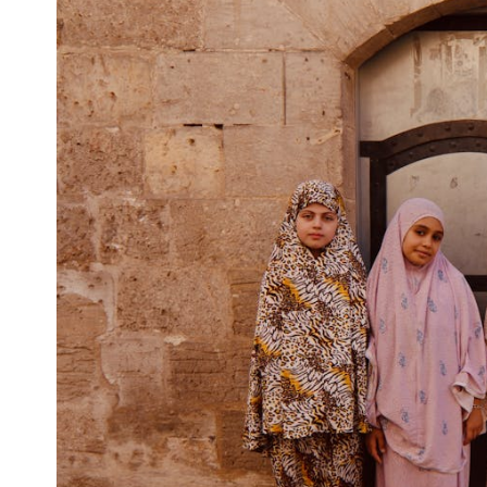
換
的
本
質
與
價
值