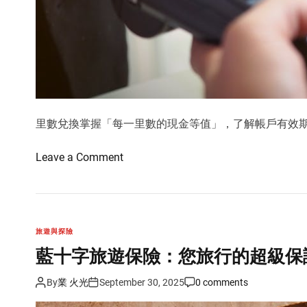
里數兌換掌握「每一里數的現金等值」，了解帳戶有效
o
Leave a Comment
n
深
入
解
旅遊與探險
析
藍十字旅遊保險：您旅行的超級保
里
數
By
業 火光
September 30, 2025
0 comments
兌