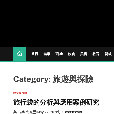
S
k
i
p
t
o
c
o
n
首頁
健康
商業
飲食
美容
教育
貸款
t
e
n
Category:
旅遊與探險
t
旅遊與探險
旅行袋的分析與應用案例研究
By
業 火光
May 22, 2026
0 comments