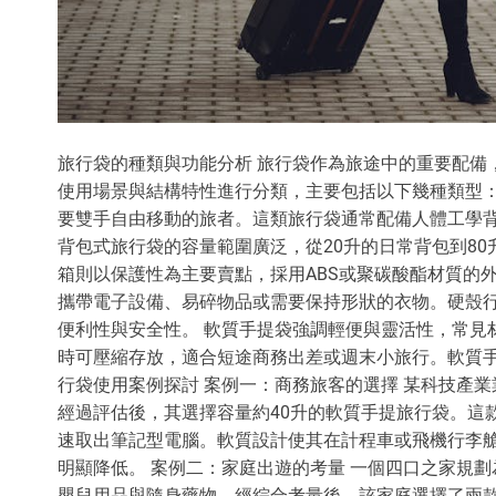
旅行袋的種類與功能分析 旅行袋作為旅途中的重要配備
使用場景與結構特性進行分類，主要包括以下幾種類型：
要雙手自由移動的旅者。這類旅行袋通常配備人體工學
背包式旅行袋的容量範圍廣泛，從20升的日常背包到8
箱則以保護性為主要賣點，採用ABS或聚碳酸酯材質的
攜帶電子設備、易碎物品或需要保持形狀的衣物。硬殼行
便利性與安全性。 軟質手提袋強調輕便與靈活性，常見
時可壓縮存放，適合短途商務出差或週末小旅行。軟質手
行袋使用案例探討 案例一：商務旅客的選擇 某科技產
經過評估後，其選擇容量約40升的軟質手提旅行袋。這
速取出筆記型電腦。軟質設計使其在計程車或飛機行李
明顯降低。 案例二：家庭出遊的考量 一個四口之家規
嬰兒用品與隨身藥物。經綜合考量後，該家庭選擇了兩款