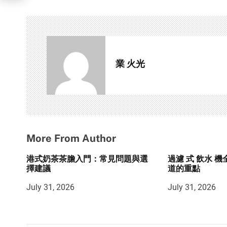
t
n
a
業 火光
v
i
g
a
More From Author
t
港式奶茶茶膽入門：常見問題與選
過濾 式 飲水 
i
擇建議
道的重點
o
July 31, 2026
July 31, 2026
n