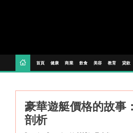
S
k
i
p
t
o
c
o
n
首頁
健康
商業
飲食
美容
教育
貸款
t
e
n
t
豪華遊艇價格的故事
剖析