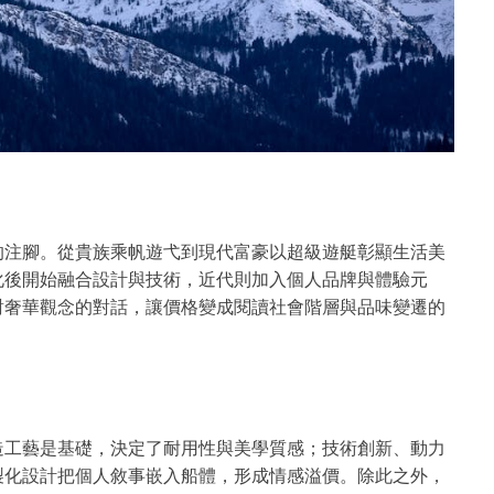
的注腳。從貴族乘帆遊弋到現代富豪以超級遊艇彰顯生活美
化後開始融合設計與技術，近代則加入個人品牌與體驗元
對奢華觀念的對話，讓價格變成閱讀社會階層與品味變遷的
造工藝是基礎，決定了耐用性與美學質感；技術創新、動力
製化設計把個人敘事嵌入船體，形成情感溢價。除此之外，