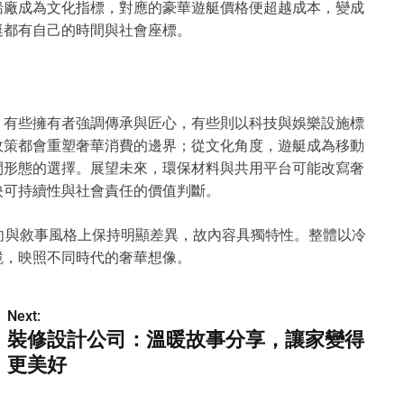
船廠成為文化指標，對應的豪華遊艇價格便超越成本，變成
艇都有自己的時間與社會座標。
：有些擁有者強調傳承與匠心，有些則以科技與娛樂設施標
政策都會重塑奢華消費的邊界；從文化角度，遊艇成為移動
閒形態的選擇。展望未來，環保材料與共用平台可能改寫奢
映可持續性與社會責任的價值判斷。
題取向與敘事風格上保持明顯差異，故內容具獨特性。整體以冷
鏡，映照不同時代的奢華想像。
Next:
裝修設計公司：溫暖故事分享，讓家變得
更美好