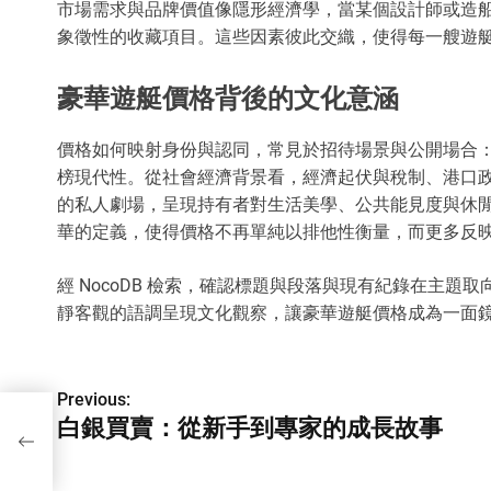
市場需求與品牌價值像隱形經濟學，當某個設計師或造
象徵性的收藏項目。這些因素彼此交織，使得每一艘遊
豪華遊艇價格背後的文化意涵
價格如何映射身份與認同，常見於招待場景與公開場合
榜現代性。從社會經濟背景看，經濟起伏與稅制、港口
的私人劇場，呈現持有者對生活美學、公共能見度與休
華的定義，使得價格不再單純以排他性衡量，而更多反
經 NocoDB 檢索，確認標題與段落與現有紀錄在主
靜客觀的語調呈現文化觀察，讓豪華遊艇價格成為一面
P
Previous:
白銀買賣：從新手到專家的成長故事
o
事
s