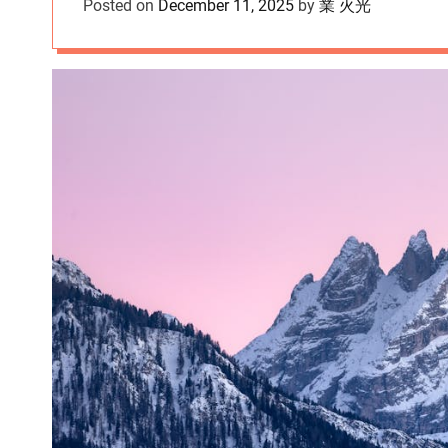
Posted on
December 11, 2025
by
業 火光