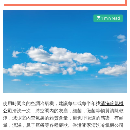
e
1 min read
使用時間久的空調冷氣機，建議每年或每半年找
清洗冷氣機
公司
清洗一次，將空調內的灰塵，細菌，黴菌等物質清除乾
淨，減少室內空氣裏的雜質含量，避免呼吸道的感染，有頭
暈，流涕，鼻子瘙癢等各種症狀。香港哪家清洗冷氣機公司