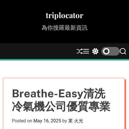
S
k
triplocator
i
p
為你搜羅最新資訊
t
o
c
S
M
S
S
o
h
e
w
e
n
u
n
i
a
t
ff
u
t
r
e
l
c
c
e
h
h
n
c
t
Breathe-Easy清洗
o
l
冷氣機公司優質專業
o
r
m
Posted on
May 16, 2025
by
業 火光
o
d