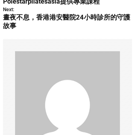
Polestarpilatesasia提供專業課程
s
Next:
晝夜不息，香港港安醫院24小時診所的守護
t
故事
n
a
v
i
g
a
t
i
o