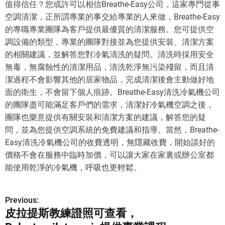
值得信任？您或許可以相信Breathe-Easy公司，這家專門從事
空調清潔，正所謂專業的事交給專業的人來做，Breathe-Easy
的專職專業團隊為客戶提供最優質的清潔服務。您可提供空
調設備的類型，專業的團隊對接並為您提供安裝、清潔方案
的相關建議，並解答您對冷氣清洗的疑問。清洗時採用安全
無毒，無腐蝕性的清潔用品，清洗乾淨無污染殘留，而且清
潔過程不會影響其他的居家物品，完成清潔後會主動做好地
面的衛生，不會留下個人痕跡。Breathe-Easy清洗冷氣機公司
的團隊盡可能滿足客戶們的需求，清潔好冷氣機空調之後，
團隊也樂意提供有關安裝和清潔方案的建議，解答您的疑
問，並為您提供空調系統的免費建議和指導。當然，Breathe-
Easy清洗冷氣機公司的收費透明，無隱藏收費，開始談好的
價格不會在服務中臨時加價，可以讓大家在家裏或辦公室都
能使用乾淨的冷氣機，呼吸也更輕鬆。
Previous:
P
皮拉提斯教練證照可查看，
o