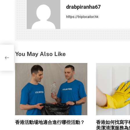
a
drabpiranha67
v
https://triplocator.hk
i
g
a
You May Also Like
t
i
o
n
香港活動場地適合進行哪些活動？
香港如何找寫字
美潔清潔服務為