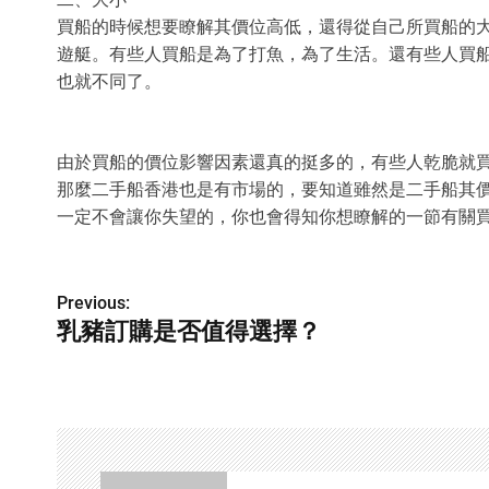
買船的時候想要瞭解其價位高低，還得從自己所買船的
遊艇。有些人買船是為了打魚，為了生活。還有些人買
也就不同了。
由於買船的價位影響因素還真的挺多的，有些人乾脆就
那麼二手船香港也是有市場的，要知道雖然是二手船其價位也是
一定不會讓你失望的，你也會得知你想瞭解的一節有關
P
Previous:
乳豬訂購是否值得選擇？
o
s
t
n