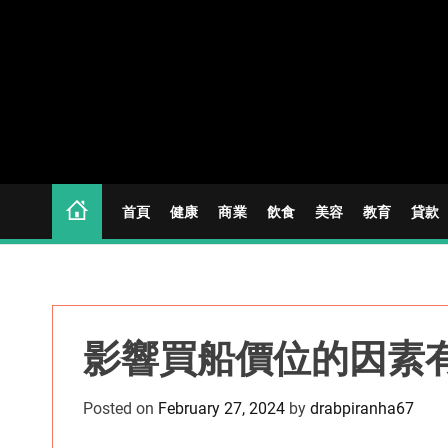
S
k
i
p
t
o
c
o
n
首頁
健康
商業
飲食
美容
教育
貸款
t
e
n
t
影響買船價位的因素
Posted on
February 27, 2024
by
drabpiranha67