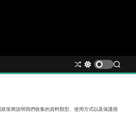
S
S
S
h
w
e
u
i
a
ff
t
r
l
c
c
e
h
h
c
隱政策將說明我們收集的資料類型、使用方式以及保護措
o
l
o
r
m