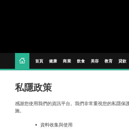
S
k
i
p
t
o
c
o
n
首頁
健康
商業
飲食
美容
教育
貸款
t
e
n
私隱政策
t
感謝您使用我們的資訊平台。我們非常重視您的私隱保
施。
資料收集與使用